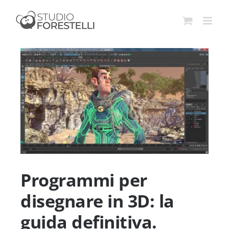
Salta
al
contenuto
Ingrandisci
immagine
Programmi per
disegnare in 3D: la
guida definitiva.