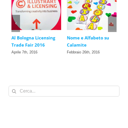
Nome e Alfabeto su
Alfabetiere murale
Ca
Calamite
per Bambini.
Ba
pe
Febbraio 26th, 2016
Febbraio 23rd, 2016
Dic
Cerca
per: