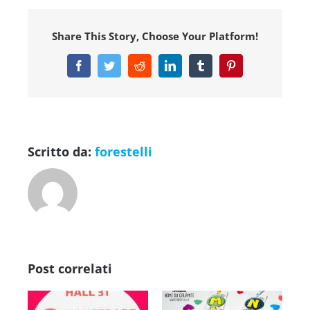
a
Forte
dei
Marmi
Share This Story, Choose Your Platform!
Facebook
Twitter
Reddit
LinkedIn
Tumblr
Pinterest
Scritto da:
forestelli
Post correlati