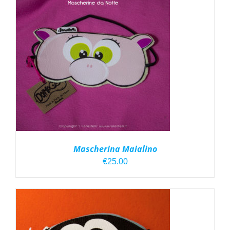
Mascherina Maialino
€
25.00
AGGIUNGI AL CARRELLO
/
DETTAGLI